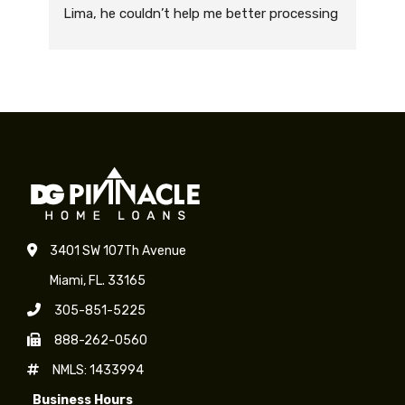
Lima, he couldn’t help me better processing 
mor
the paper work and supporting me every 
qui
day during the process. His professionalism 
soo
and quick actions helped me to achieve my 
to 
dream of buying a house .
spe
Grateful and more than happy!
Nie
Recommending Alfredo and the company 
bei
200% .
whe
pro
May
3401 SW 107Th Avenue
Miami, FL. 33165
305-851-5225
888-262-0560
NMLS: 1433994
Business Hours