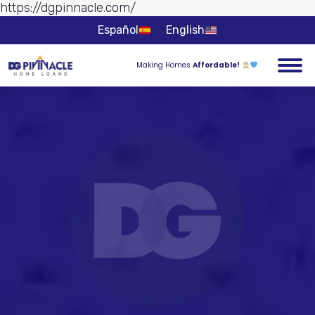
https://dgpinnacle.com/
Ir al
contenido
Español
English
Making Homes
Affordable!