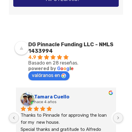
DG Pinnacle Funding LLC - NMLS
1433994
4.9
Basado en 28 reseñas.
powered by
G
o
o
g
l
e
valóranos en
Tamara Cuello
hace 4 años
Thanks to Pinnacle for approving the loan 
Had
for my  new house.
Nee
Special thanks and gratitude to Alfredo 
qui