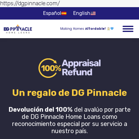
https://dgpinnacle.com/
Ir al
contenido
Español
English
Making Homes
Affordable!
Un regalo de DG Pinnacle
Devolución del 100%
del avalúo por parte
de DG Pinnacle Home Loans como
reconocimiento especial por su servicio a
nuestro país.